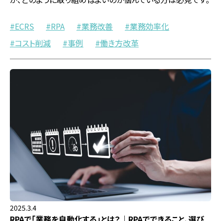
ECRS
RPA
業務改善
業務効率化
コスト削減
事例
働き方改革
2025.3.4
RPAで「業務を自動化する」とは？｜RPAでできること、選び