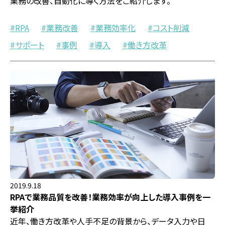
業務の改善、自動化に導く方法をご紹介します。
RPA
業務改善
業務効率化
コスト削減
サポート
事例
導入
働き方改革
2019.9.18
RPAで業務品質を改善！業務効率が向上した導入事例を一
挙紹介
近年、働き方改革や人手不足の背景から、データ入力や日