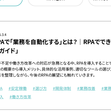
.3.4
PAで「業務を自動化する」とは？｜RPAでで
ガイド」
手不足や働き方改革への対応が急務となる中、RPAを導入すること
PAの概要から導入メリット、具体的な活用事例、適切なツールの選
点を整理しながら、今後のRPAの展望にも触れていきます。
PA
安定稼働
選び方
開発体制
業務改善
業
入
働き方改革