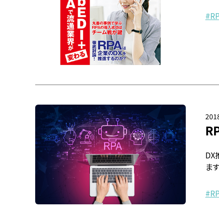
R
2018
R
D
ます
R