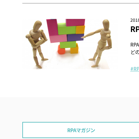
2018
R
RP
ど
R
RPAマガジン