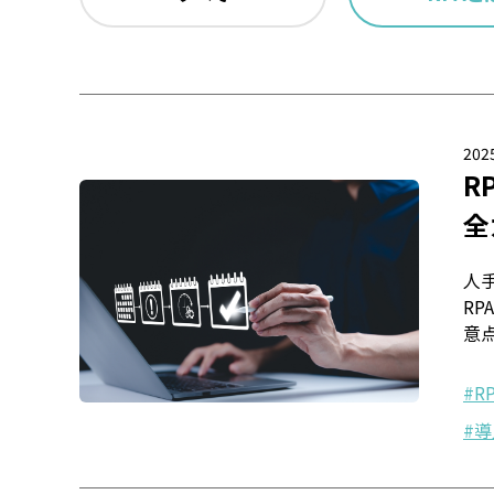
2025
R
全
人
R
意
R
導