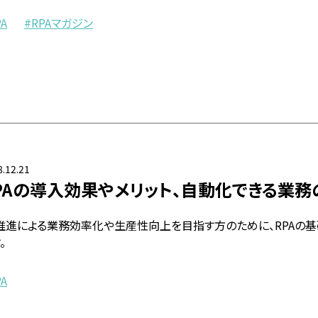
PA
RPAマガジン
.12.21
PAの導入効果やメリット、自動化できる業
X推進による業務効率化や生産性向上を目指す方のために、RPAの
。
PA