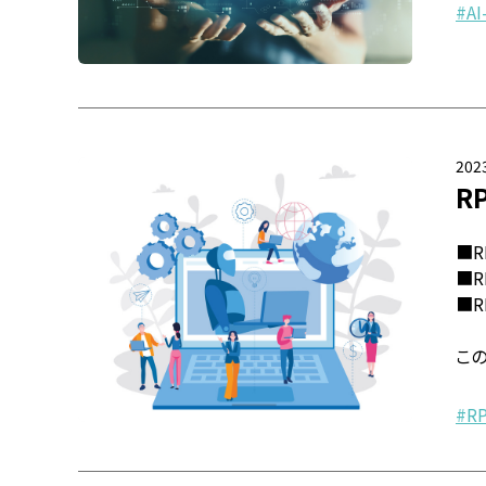
AI
2023
R
■R
■
■
この
R