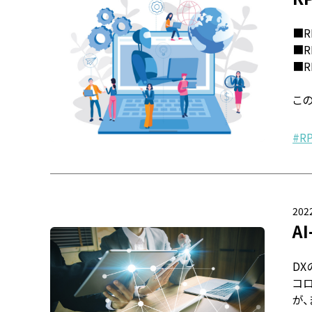
■R
■
■
この
R
2022
A
D
コ
が、