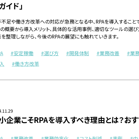
ガイド」
手不足や働き方改革への対応が急務となる中、RPAを導入すること
PAの概要から導入メリット、具体的な活用事例、適切なツールの選
点を整理しながら、今後のRPAの展望にも触れていきます。
PA
安定稼働
選び方
開発体制
業務改善
業
入
働き方改革
.11.29
小企業こそRPAを導入すべき理由とは？お
PA
業務改善
業務効率化
コスト削減
事例
中