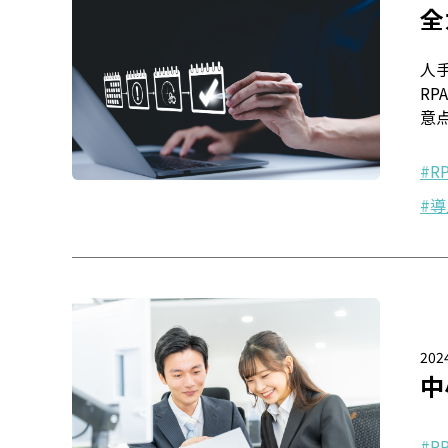
全
人
R
意
R
導
2024
中
R