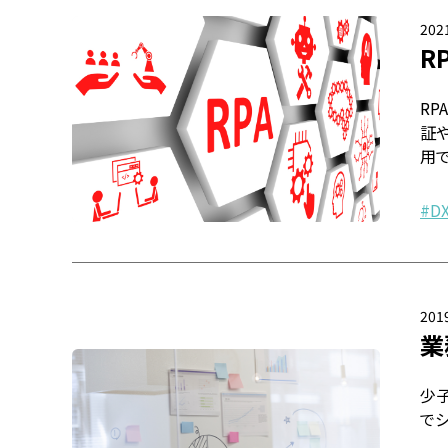
2021
R
RP
証
用
D
2019
業
少
で