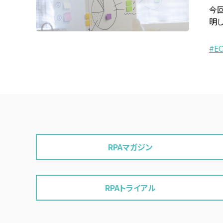
今
明し
E
RPAマガジン
RPAトライアル