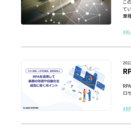
こ
てい
業
AI
2022
R
R
ロセ
R