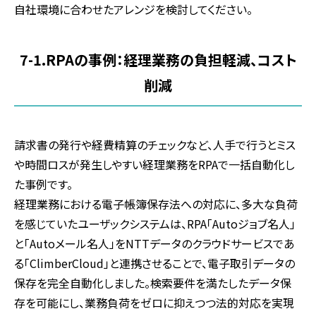
自社環境に合わせたアレンジを検討してください。
7-1.RPA
の事例：経理業務の負担軽減、コスト
削減
請求書の発行や経費精算のチェックなど、人手で行うとミス
や時間ロスが発生しやすい経理業務を
RPA
で一括自動化し
た事例です。
経理業務における電子帳簿保存法への対応に、多大な負荷
を感じていたユーザックシステムは、
RPA
「
Auto
ジョブ名人」
と「
Auto
メール名人」を
NTT
データのクラウドサービスであ
る「
ClimberCloud
」と連携させることで、電子取引データの
保存を完全自動化しました。検索要件を満たしたデータ保
存を可能にし、業務負荷をゼロに抑えつつ法的対応を実現