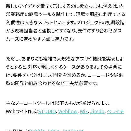
新しいアイデアを素早く形にするのに役立ちます。例えば、内
部業務用の簡易ツールを試作して、現場で即座に利用できる
利便性は大きなメリットといえます。プロジェクトの初期段階
から現場担当者と連携しやすくなり、要件のすり合わせがス
ムーズに進めやすい点も魅力です。
ただし、あまりにも複雑で大規模なアプリや機能を実現しよ
うとすると、対応が難しくなるケースがあります。その場合に
は、要件を小分けにして開発を進めるか、ローコードや従来
型の開発と組み合わせるなど工夫が必要です。
主なノーコードツールは以下のものが挙げられます。
Web
サイト作成
:
STUDIO
、
Webflow
、
Wix
、
Jimdo
、
ペライチ
アプリ作成
:
Bubble
、
Adalo
、
AppSheet