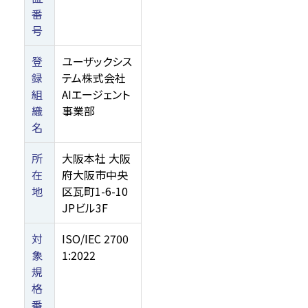
番
号
登
ユーザックシス
録
テム株式会社
組
AIエージェント
織
事業部
名
所
大阪本社 大阪
在
府大阪市中央
地
区瓦町1-6-10
JPビル3F
対
ISO/IEC 2700
象
1:2022
規
格
番