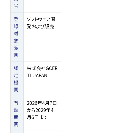
号
登
ソフトウェア開
録
発および販売
対
象
範
囲
認
株式会社GCER
定
TI-JAPAN
機
関
有
2026年4月7日
効
から2029年4
期
月6日まで
間