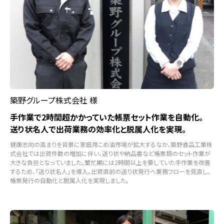
築野グループ株式会社 様
手作業で2時間超かかっていた帳票セット作業を自動化。
送り状名人で出荷業務の効率化と脱属人化を実現。
健康志向の高まりを背景に家庭用こめ油市場が拡大するなか、築野食品工業株
式会社では出荷件数の増加に伴い、送り状や納品書など帳票類のセット作業が
大きな負担となっていました。繁忙期には2時間以上を要していた手作業を改善
するため、「送り状名人」を導入。出荷直前の送り状発行へ業務フローを見直し、
帳票発行の自動化と脱属人化を実現しました。