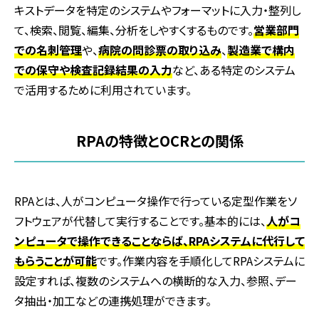
キストデータを特定のシステムやフォーマットに入力・整列し
て、検索、閲覧、編集、分析をしやすくするものです。
営業部門
での名刺管理
や、
病院の問診票の取り込み
、
製造業で構内
での保守や検査記録結果の入力
など、ある特定のシステム
で活用するために利用されています。
RPAの特徴とOCRとの関係
RPA
とは、人がコンピュータ操作で行っている定型作業をソ
フトウェアが代替して実行することです。基本的には、
人がコ
ンピュータで操作できることならば、RPAシステムに代行して
もらうことが可能
です。作業内容を手順化して
RPA
システムに
設定すれば、複数のシステムへの横断的な入力、参照、デー
タ抽出・加工などの連携処理ができます。