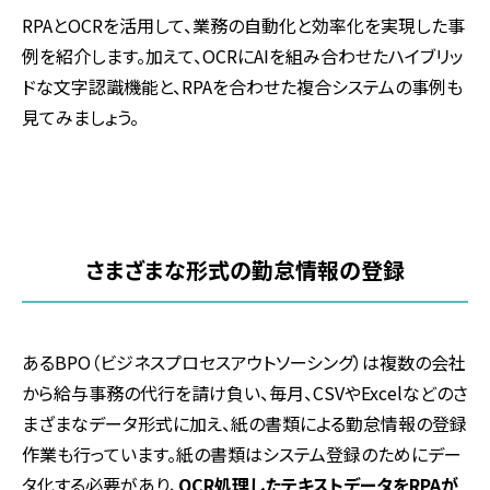
RPA
と
OCR
を活用して、業務の自動化と効率化を実現した事
例を紹介します。加えて、
OCR
に
AI
を組み合わせたハイブリッ
ドな文字認識機能と、
RPA
を合わせた複合システムの事例も
見てみましょう。
さまざまな形式の勤怠情報の登録
ある
BPO
（ビジネスプロセスアウトソーシング）は複数の会社
から給与事務の代行を請け負い、毎月、
CSV
や
Excel
などのさ
まざまなデータ形式に加え、紙の書類による勤怠情報の登録
作業も行っています。紙の書類はシステム登録のためにデー
タ化する必要があり、
OCR処理したテキストデータをRPAが