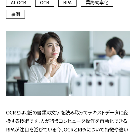
AI-OCR
OCR
RPA
業務効率化
事例
OCR
とは、紙の書類の文字を読み取ってテキストデータに変
換する技術です。人が行うコンピュータ操作を自動化できる
RPA
が注目を浴びている今、
OCR
と
RPA
について特徴や違い