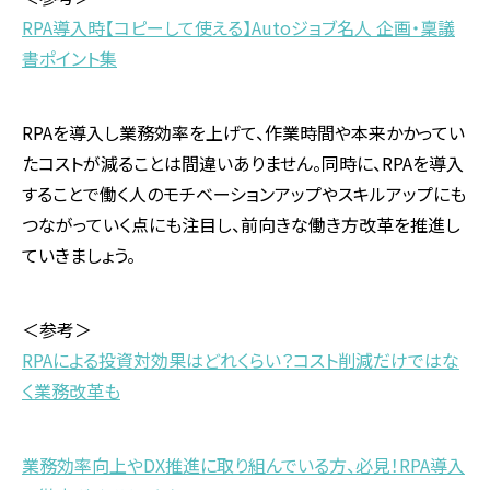
RPA導入時【コピーして使える】Autoジョブ名人 企画・稟議
書ポイント集
RPA
を導入し業務効率を上げて、作業時間や本来かかってい
たコストが減ることは間違いありません。同時に、
RPA
を導入
することで働く人のモチベーションアップやスキルアップにも
つながっていく点にも注目し、前向きな働き方改革を推進し
ていきましょう。
＜参考＞
RPAによる投資対効果はどれくらい？コスト削減だけではな
く業務改革も
業務効率向上や
DX
推進に取り組んでいる方、必見
！
RPA
導入