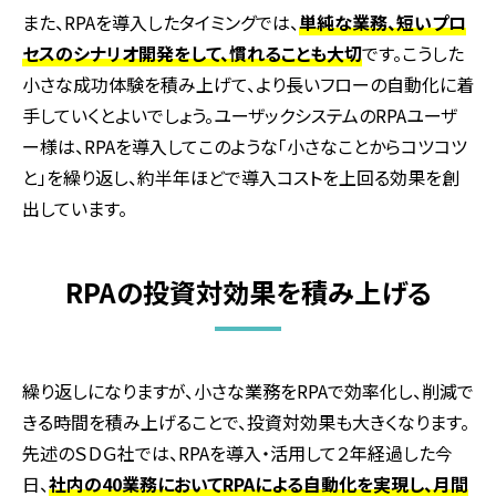
また、
RPA
を導入したタイミングでは、
単純な業務、短いプロ
セスのシナリオ開発をして、慣れることも大切
です。こうした
小さな成功体験を積み上げて、より長いフローの自動化に着
手していくとよいでしょう。ユーザックシステムの
RPA
ユーザ
ー様は、
RPA
を導入してこのような「小さなことからコツコツ
と」を繰り返し、約半年ほどで導入コストを上回る効果を創
出しています。
RPAの投資対効果を積み上げる
繰り返しになりますが、小さな業務を
RPA
で効率化し、削減で
きる時間を積み上げることで、投資対効果も大きくなります。
先述のＳＤＧ社では、
RPA
を導入・活用して２年経過した今
日、
社内の40業務においてRPAによる自動化を実現し、月間