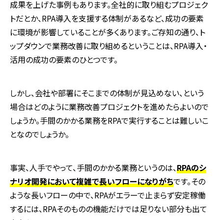
成果を上げた事例もあります。全社的に取り組むプロジェク
トだとか、
RPA
導入を支援する体制があるなど、成功の要素
に環境が影響していることが多くあります。ご存知の通り、ト
ップダウンで業務改善に取り組めるということは、
RPA
導入・
活用の成功の要素のひとつです。
しかし、会社や部署にそこまでの体制が見込めない、という
場合はどのように業務改善プロジェクトを進めたらよいので
しょうか。手間のかかる業務を
RPA
で実行することは難しいこ
となのでしょうか。
事実、人手でやって、手間のかかる業務というのは、
RPAのシ
ナリオ開発において複雑で長いフローになりがち
です。その
ような長いフローの中で、
RPA
がエラーで止まらず安定稼働
するには、
RPA
そのものの機能だけでは足りない部分も出て