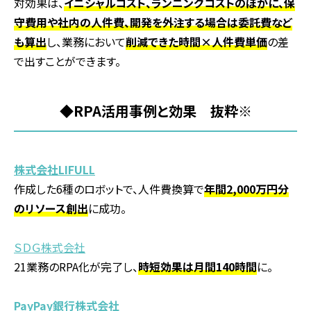
対効果は、
イニシャルコスト、ランニングコストのほかに、保
守費用や社内の人件費、開発を外注する場合は委託費など
も算出
し、業務において
削減できた時間×人件費単価
の差
で出すことができます。
◆RPA活用事例と効果 抜粋※
株式会社LIFULL
作成した
6
種のロボットで、人件費換算で
年間2,000万円分
のリソース創出
に成功。
ＳＤＧ株式会社
21業務のRPA化が完了し、
時短効果は月間140時間
に。
PayPay銀行株式会社