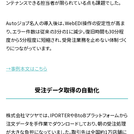
ンテナンスできる担当者が限られている点も課題でした。
Autoジョブ名人の導入後は、
WebEDI
操作の安定性が高ま
り、エラー件数は従来の
3
分の
1
に減少。復旧時間も
30
分程
度から
5
分程度に短縮され、受発注業務を止めない体制づく
りにつながっています。
→事例本文はこちら
受注データ取得の自動化
株式会社マツヤでは、
IPORTER
や
BtoB
プラットフォームから
注文データを手作業でダウンロードしており、朝の受注処理
が大きな負担になっていました。取引先は全国約
1
万店舗に