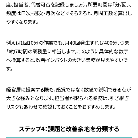
度、担当者、代替可否を記録しましょう。所要時間は「分
/
回」、
頻度は日次・週次・月次などでそろえると、月間工数を算出し
やすくなります。
例えば1回
10
分の作業でも、月
40
回発生すれば
400
分、つま
り約
7
時間の業務量に相当します。このように具体的な数字
へ換算すると、改善インパクトの大きい業務が見えやすいで
す。
経営層に提案する際も、感覚ではなく数値で説明できる点が
大きな強みとなります。担当者が限られる業務は、引き継ぎ
リスクもあわせて確認しておくことをおすすめします。
ステップ
4
：課題と改善余地を分類する