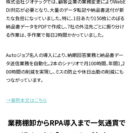
株式会社ジオテックでは、顧客企業の業務変更により
WebE
DI
対応が必要となり、大量のデータ転記や納品書送付が新
たな負担になっていました。特に、
1
日あたり
150
枚にのぼる
納品書データを
PDF
で作成し、
7
社の外注先ごとに振り分け
る作業は、手作業で毎日
2
時間かかっていました。
Autoジョブ名人の導入により、納期回答業務と納品書デー
タ送信業務を自動化。
2
本のシナリオで月
100
時間、年間
1,2
00
時間の削減を実現し、ミスの防止や休日出勤の削減にも
つながっています。
→事例本文はこちら
業務棚卸からRPA導入まで一気通貫で