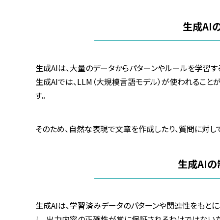
生成
AI
生成
AI
は、大量のデータからパターンやルールを学習す
生成
AI
では、
LLM
（大規模言語モデル）が使われること
す。
そのため、自然な表現で文章を作成したり、質問に対し
生成
AI
の
生成
AI
は、学習済みデータのパターンや関連性をもとに
し、出力内容の正確性が常に保証されるわけではないた