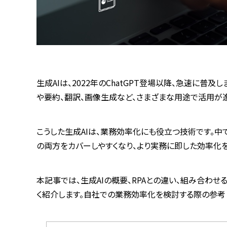
生成
AI
は、
2022
年の
ChatGPT
登場以降、急速に普及し
や要約、翻訳、画像生成など、さまざまな用途で活用が
こうした生成
AI
は、業務効率化にも役立つ技術です。中
の両方をカバーしやすくなり、より実務に即した効率化
本記事では、生成
AI
の概要、
RPA
との違い、組み合わせる
く紹介します。自社での業務効率化を検討する際の参考