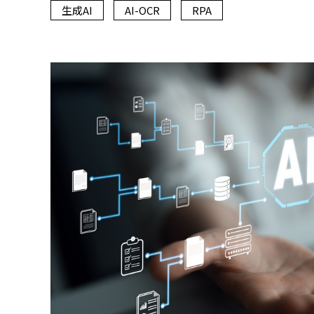
生成AI
AI-OCR
RPA