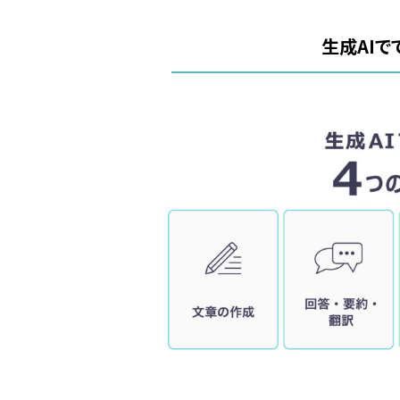
生成
AI
で