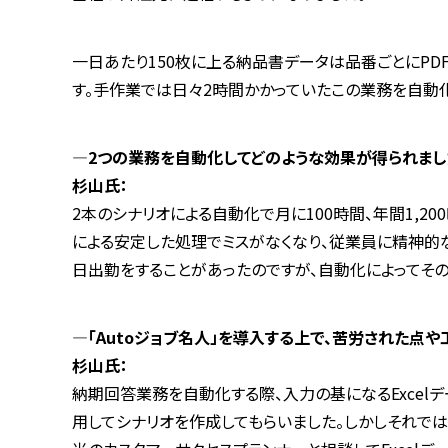
一日あたり150枚に上る納品書データは品番ごとにPD
す。手作業では日々2時間かかっていたこの業務を自動
―2つの業務を自動化してどのような効果が得られまし
杉山氏：
2本のシナリオによる自動化で月に100時間、年間1,20
による安定した処理でミスがなくなり、従業員に精神的
日出勤をすることがあったのですが、自動化によってその
―「Autoジョブ名人」を導入する上で、苦労された点
杉山氏：
納期回答業務を自動化する際、入力の基になるExcel
用してシナリオを作成してもらいました。しかしそれで