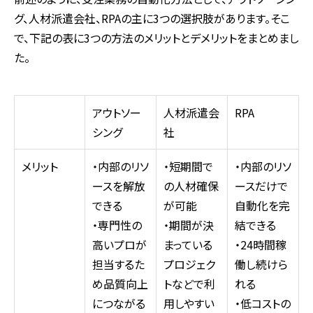
グ、人材派遣会社、
RPA
の主に
3
つの選択肢があります。そこ
で、下記の表に
3
つの方法のメリットとデメリットをまとめまし
た。
アウトソー
人材派遣会
RPA
シング
社
メリット
・内部のリソ
・短期間で
・内部のリソ
ースを解放
の人材確保
ースだけで
できる
が可能
自動化を完
・専門性の
・期間が決
結できる
高いプロが
まっている
・
24
時間稼
担当するた
プロジェク
働し続けら
め品質向上
トなどで利
れる
につながる
用しやすい
・低コストの