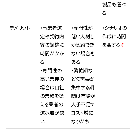
製品も選べ
る
デメリット
・事業者選
・専門性が
・シナリオの
定や契約内
低い人材し
作成に時間
容の調整に
か契約でき
を要する
※
時間がかか
ない場合も
る
ある
・専門性の
・繁忙期な
高い業種の
どの需要が
場合は自社
集中する期
の業務を扱
間は市場が
える業者の
人手不足で
選択肢が狭
コスト増に
い
なりがち