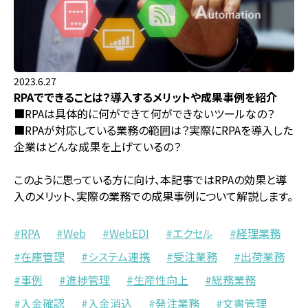
2023.6.27
RPAでできることは？導入するメリットや成果事例を紹介
■RPAは具体的に何ができて何ができないツールなの？
■RPAが対応している業務の範囲は？実際にRPAを導入した
企業はどんな成果を上げているの？
このように思っている方に向け、本記事ではRPAの効果と導
入のメリット、実際の業務での成果事例について解説します。
RPA
Web
WebEDI
エクセル
経理業務
在庫管理
システム連携
受注業務
出荷業務
事例
進捗管理
生産性向上
総務業務
入金確認
入金消込
発注業務
文書管理