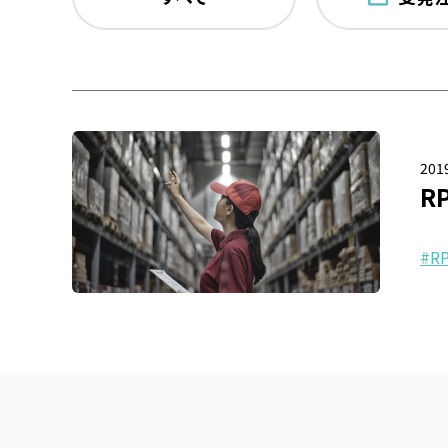
2019
R
R