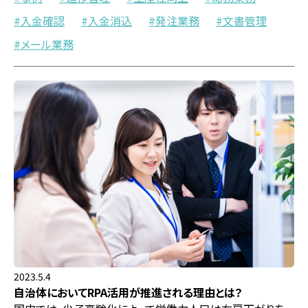
入金確認
入金消込
発注業務
文書管理
メール業務
2023.5.4
自治体においてRPA活用が推進される理由とは？