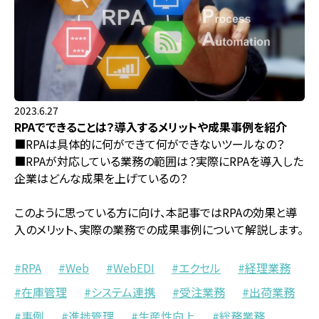
2023.6.27
RPAでできることは？導入するメリットや成果事例を紹介
■RPAは具体的に何ができて何ができないツールなの？
■RPAが対応している業務の範囲は？実際にRPAを導入した
企業はどんな成果を上げているの？
このように思っている方に向け、本記事ではRPAの効果と導
入のメリット、実際の業務での成果事例について解説します。
RPA
Web
WebEDI
エクセル
経理業務
在庫管理
システム連携
受注業務
出荷業務
事例
進捗管理
生産性向上
総務業務