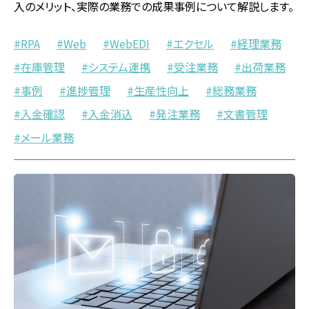
入のメリット、実際の業務での成果事例について解説します。
RPA
Web
WebEDI
エクセル
経理業務
在庫管理
システム連携
受注業務
出荷業務
事例
進捗管理
生産性向上
総務業務
入金確認
入金消込
発注業務
文書管理
メール業務