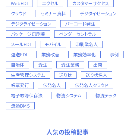
WebEDI
エクセル
カスタマーサクセス
クラウド
セミナー資料
デジタイゼーション
デジタライゼーション
バーコード発注
パッケージ印刷業
ベンダーセントラル
メールEDI
モバイル
印刷業名人
運送EDI
業務改善
業務効率化
事例
自治体
受注
受注業務
出荷
生産管理システム
送り状
送り状名人
帳票発行
伝発名人
伝発名人クラウド
電子帳簿保存法
物流システム
物流テック
流通BMS
人気の投稿記事