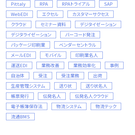
Pittaly
RPA
RPAトライアル
SAP
WebEDI
エクセル
カスタマーサクセス
クラウド
セミナー資料
デジタイゼーション
デジタライゼーション
バーコード発注
パッケージ印刷業
ベンダーセントラル
メールEDI
モバイル
印刷業名人
運送EDI
業務改善
業務効率化
事例
自治体
受注
受注業務
出荷
生産管理システム
送り状
送り状名人
帳票発行
伝発名人
伝発名人クラウド
電子帳簿保存法
物流システム
物流テック
流通BMS