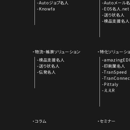
Autoジョブ名人
Autoメール
Knowfa
EOS名人.net
送り状名人
検品支援名人
物流・帳票ソリューション
特化ソリューシ
検品支援名人
amazingED
送り状名人
印刷業名人
伝発名人
TranSpeed
TranConnec
Pittaly
ええR
コラム
セミナー