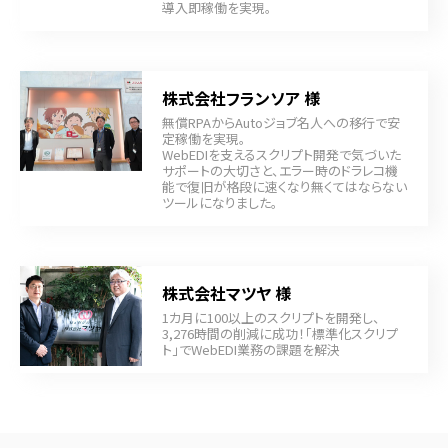
導入即稼働を実現｡
株式会社フランソア 様
無償RPAからAutoジョブ名人への移行で安
定稼働を実現。
WebEDIを支えるスクリプト開発で気づいた
サポートの大切さと、エラー時のドラレコ機
能で復旧が格段に速くなり無くてはならない
ツールになりました。
株式会社マツヤ 様
1カ月に100以上のスクリプトを開発し、
3,276時間の削減に成功！「標準化スクリプ
ト」でWebEDI業務の課題を解決