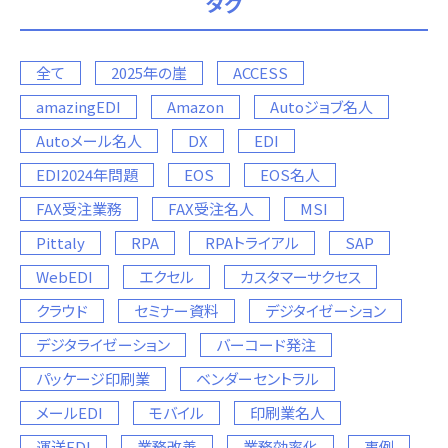
タグ
全て
2025年の崖
ACCESS
amazingEDI
Amazon
Autoジョブ名人
Autoメール名人
DX
EDI
EDI2024年問題
EOS
EOS名人
FAX受注業務
FAX受注名人
MSI
Pittaly
RPA
RPAトライアル
SAP
WebEDI
エクセル
カスタマーサクセス
クラウド
セミナー資料
デジタイゼーション
デジタライゼーション
バーコード発注
パッケージ印刷業
ベンダーセントラル
メールEDI
モバイル
印刷業名人
運送EDI
業務改善
業務効率化
事例