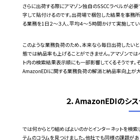
さらに出荷する際にアマゾン独自の
SSCC
ラベルが必要
字して貼付けるのです。出荷場で梱包した結果を事務所
る業務を
1
日２～３人、平均４～５時間かけて実施してい
このような業務負荷のため、本来なら毎日出荷したいと
態では納品率も上げることができません。アマゾンでは
ト内の検索結果表示順にも一部影響してくるそうです。
AmazonEDI
に関する業務負荷の解消と納品率向上が大
２．AmazonEDIの
では何からとり組めばよいのかとインターネットを検索し
テムのコラムを見つけました。他社でも同様の課題があ