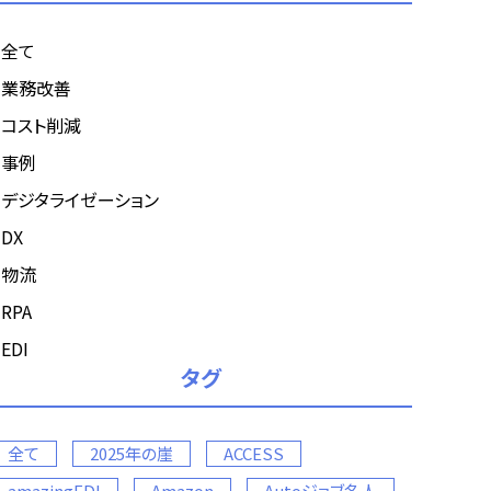
全て
業務改善
コスト削減
事例
デジタライゼーション
DX
物流
RPA
EDI
タグ
全て
2025年の崖
ACCESS
amazingEDI
Amazon
Autoジョブ名人