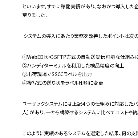
といいます。すでに稼働実績があり、なおかつ導入した
至りました。
システムの導入にあたり業務を改善したポイントは次の
①
WebEDI
から
SFTP
方式の自動送受信可能な仕組み
②ハンディターミナルを利用した検品精度の向上
③出荷現場で
SSCC
ラベルを出力
④複写式の送り状をラベル印刷に変更
ユーザックシステムには上記４つの仕組みに対応したパ
人）があり、一から構築するシステムに比べてコストや
このように実績のあるシステムを選定した結果、何の支