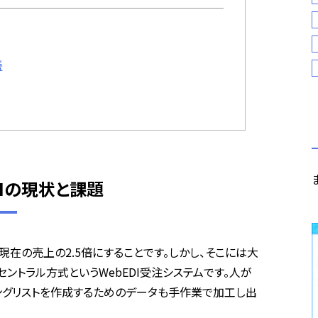
善
EDIの現状と課題
に現在の売上の
2.5
倍にすることです。しかし、そこには大
セントラル方式という
WebEDI
受注システムです。人が
ングリストを作成するためのデータも手作業で加工し出