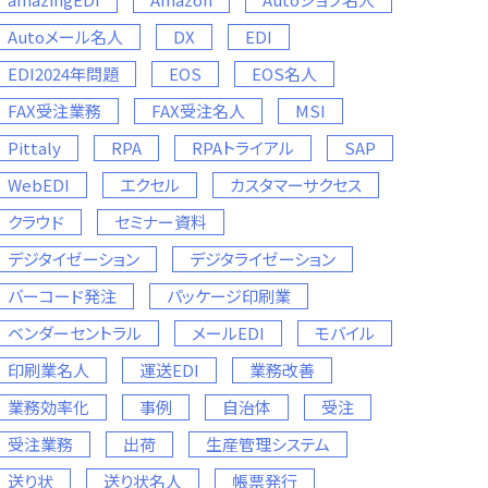
Autoメール名人
DX
EDI
EDI2024年問題
EOS
EOS名人
FAX受注業務
FAX受注名人
MSI
Pittaly
RPA
RPAトライアル
SAP
WebEDI
エクセル
カスタマーサクセス
クラウド
セミナー資料
デジタイゼーション
デジタライゼーション
バーコード発注
パッケージ印刷業
ベンダーセントラル
メールEDI
モバイル
印刷業名人
運送EDI
業務改善
業務効率化
事例
自治体
受注
受注業務
出荷
生産管理システム
送り状
送り状名人
帳票発行