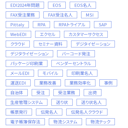
EDI2024年問題
EOS
EOS名人
FAX受注業務
FAX受注名人
MSI
Pittaly
RPA
RPAトライアル
SAP
WebEDI
エクセル
カスタマーサクセス
クラウド
セミナー資料
デジタイゼーション
デジタライゼーション
バーコード発注
パッケージ印刷業
ベンダーセントラル
メールEDI
モバイル
印刷業名人
運送EDI
業務改善
業務効率化
事例
自治体
受注
受注業務
出荷
生産管理システム
送り状
送り状名人
帳票発行
伝発名人
伝発名人クラウド
電子帳簿保存法
物流システム
物流テック