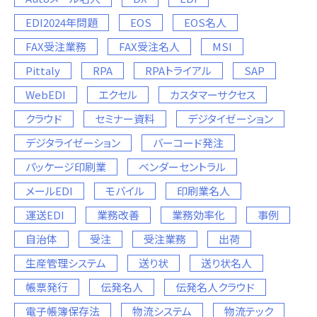
EDI2024年問題
EOS
EOS名人
FAX受注業務
FAX受注名人
MSI
Pittaly
RPA
RPAトライアル
SAP
WebEDI
エクセル
カスタマーサクセス
クラウド
セミナー資料
デジタイゼーション
デジタライゼーション
バーコード発注
パッケージ印刷業
ベンダーセントラル
メールEDI
モバイル
印刷業名人
運送EDI
業務改善
業務効率化
事例
自治体
受注
受注業務
出荷
生産管理システム
送り状
送り状名人
帳票発行
伝発名人
伝発名人クラウド
電子帳簿保存法
物流システム
物流テック