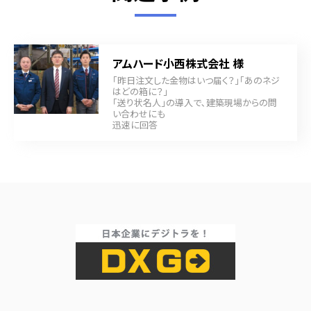
アムハード小西株式会社 様
「昨日注文した金物はいつ届く？」「あのネジ
はどの箱に？」
「送り状名人」の導入で､建築現場からの問
い合わせにも
迅速に回答