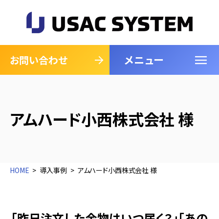
メニュー
閉じる
お問い合わせ
アムハード小西株式会社 様
HOME
導入事例
アムハード小西株式会社 様
「昨日注文した金物はいつ届く？」「あの