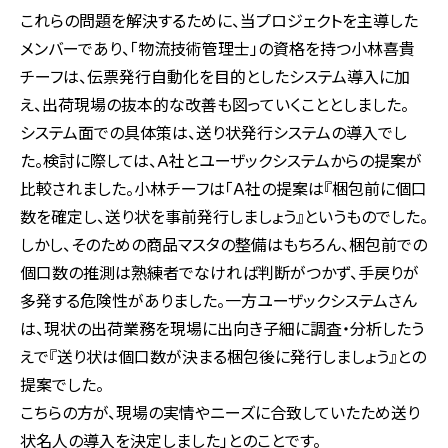
これらの問題を解決するために、当プロジェクトを主導した
メンバーであり、「物流技術管理士」の資格を持つ小林喜貴
チーフは、伝票発行自動化を目的としたシステム導入に加
え、出荷現場の抜本的な改善も図っていくこととしました。
システム面での具体策は、送り状発行システムの導入でし
た。検討に際しては、Ａ社とユーザックシステムからの提案が
比較されました。小林チーフは「Ａ社の提案は『梱包前に個口
数を確定し、送り状を事前発行しましょう』というものでした。
しかし、そのための商品マスタの整備はもちろん、梱包前での
個口数の推測は熟練者でなければ判断がつかず、手戻りが
多発する危険性がありました。一方ユーザックシステムさん
は、現状の出荷業務を現場に出向き子細に調査・分析したう
えで『送り状は個口数が決まる梱包後に発行しましょう』との
提案でした。
こちらの方が、現場の実情やニーズに合致していたため送り
状名人の導入を決定しました」とのことです。