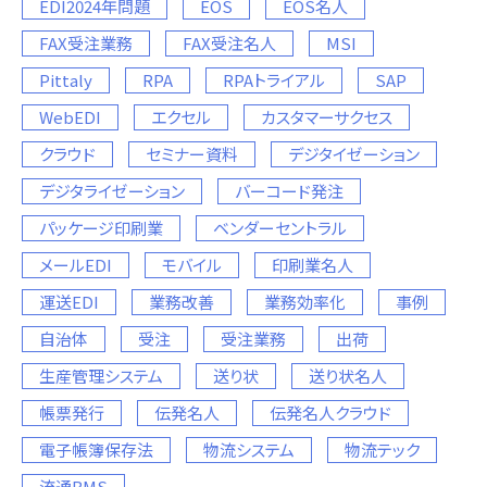
EDI2024年問題
EOS
EOS名人
FAX受注業務
FAX受注名人
MSI
Pittaly
RPA
RPAトライアル
SAP
WebEDI
エクセル
カスタマーサクセス
クラウド
セミナー資料
デジタイゼーション
デジタライゼーション
バーコード発注
パッケージ印刷業
ベンダーセントラル
メールEDI
モバイル
印刷業名人
運送EDI
業務改善
業務効率化
事例
自治体
受注
受注業務
出荷
生産管理システム
送り状
送り状名人
帳票発行
伝発名人
伝発名人クラウド
電子帳簿保存法
物流システム
物流テック
流通BMS