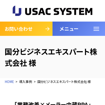
メニュー
閉じる
お問い合わせ
国分ビジネスエキスパート株
式会社 様
HOME
導入事例
国分ビジネスエキスパート株式会社 様
「業務改善×メーラー内蔵RPA」