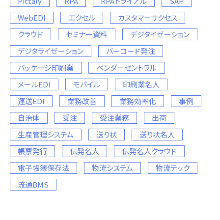
Pittaly
RPA
RPAトライアル
SAP
WebEDI
エクセル
カスタマーサクセス
クラウド
セミナー資料
デジタイゼーション
デジタライゼーション
バーコード発注
パッケージ印刷業
ベンダーセントラル
メールEDI
モバイル
印刷業名人
運送EDI
業務改善
業務効率化
事例
自治体
受注
受注業務
出荷
生産管理システム
送り状
送り状名人
帳票発行
伝発名人
伝発名人クラウド
電子帳簿保存法
物流システム
物流テック
流通BMS