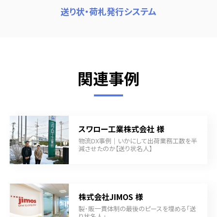
送り状・荷札発行システム
関連事例
スワロー工業株式会社 様
物流DX事例｜いかにして出荷業務工数を半
減させたのか【送り状名人】
株式会社JIMOS 様
製･販一貫体制の最後のピースを埋める「送
り状名人」