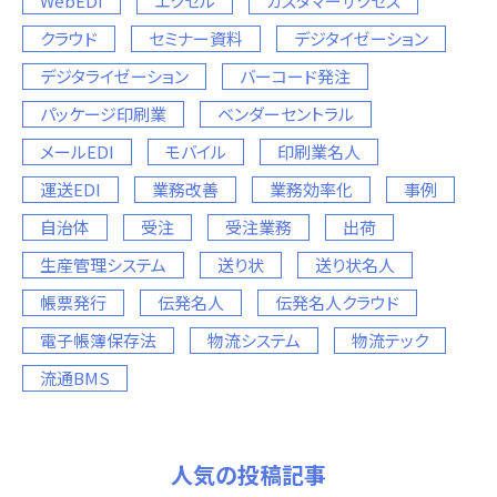
WebEDI
エクセル
カスタマーサクセス
クラウド
セミナー資料
デジタイゼーション
デジタライゼーション
バーコード発注
パッケージ印刷業
ベンダーセントラル
メールEDI
モバイル
印刷業名人
運送EDI
業務改善
業務効率化
事例
自治体
受注
受注業務
出荷
生産管理システム
送り状
送り状名人
帳票発行
伝発名人
伝発名人クラウド
電子帳簿保存法
物流システム
物流テック
流通BMS
人気の投稿記事