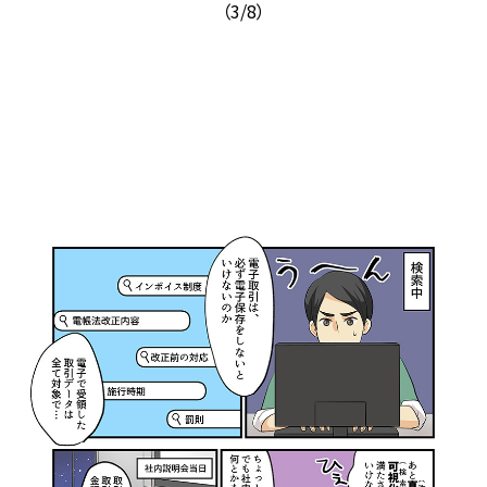
（3/8）