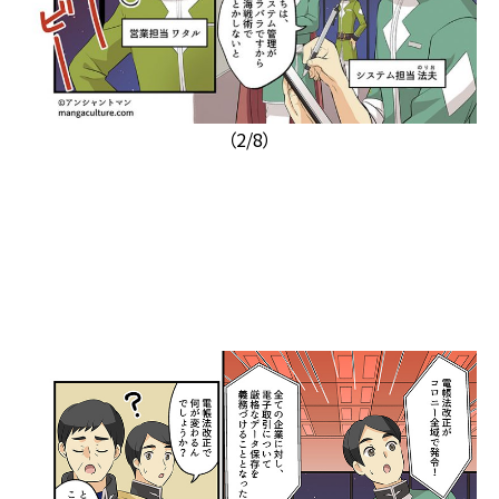
（2/8）