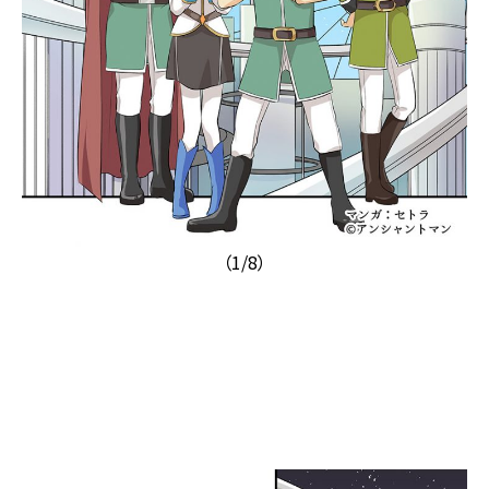
（1/8）