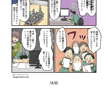
（4/8）