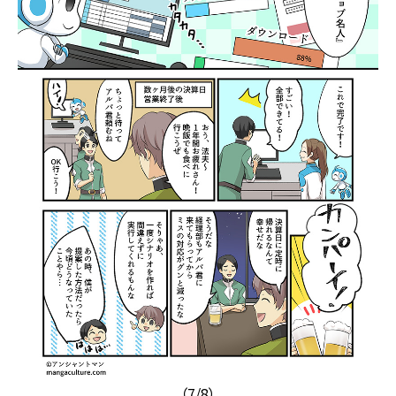
（7/8）