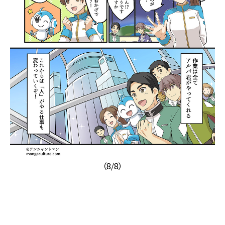
（8/8）