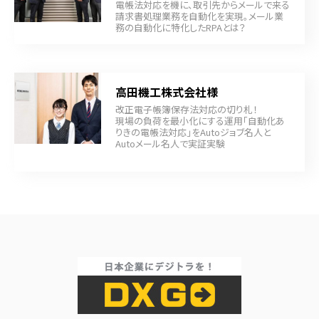
電帳法対応を機に、取引先からメールで来る
請求書処理業務を自動化を実現。メール業
務の自動化に特化したRPAとは？
高田機工株式会社様
改正電子帳簿保存法対応の切り札！
現場の負荷を最小化にする運用「自動化あ
りきの電帳法対応」をAutoジョブ名人と
Autoメール名人で実証実験