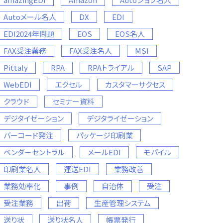
Autoメール名人
DX
EDI
EDI2024年問題
EOS
EOS名人
FAX受注業務
FAX受注名人
MSI
Pittaly
RPA
RPAトライアル
SAP
WebEDI
エクセル
カスタマーサクセス
クラウド
セミナー資料
デジタイゼーション
デジタライゼーション
バーコード発注
パッケージ印刷業
ベンダーセントラル
メールEDI
モバイル
印刷業名人
運送EDI
業務改善
業務効率化
事例
自治体
受注
受注業務
出荷
生産管理システム
送り状
送り状名人
帳票発行