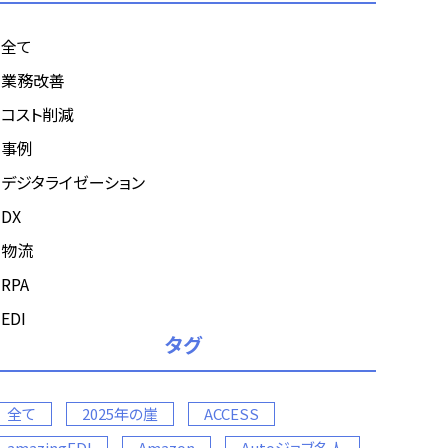
全て
業務改善
コスト削減
事例
デジタライゼーション
DX
物流
RPA
EDI
タグ
全て
2025年の崖
ACCESS
amazingEDI
Amazon
Autoジョブ名人