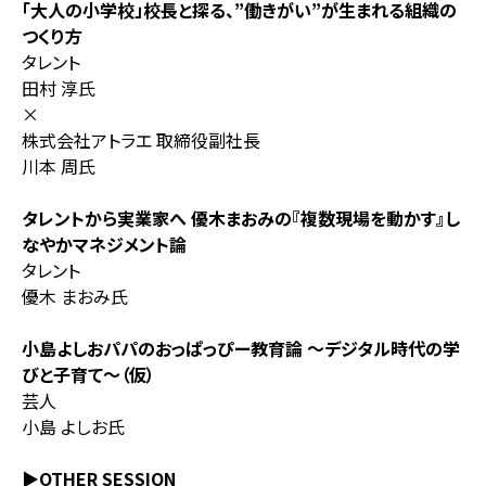
「大人の小学校」校長と探る、”働きがい”が生まれる組織の
つくり方
タレント
田村 淳氏
×
株式会社アトラエ 取締役副社長
川本 周氏
タレントから実業家へ 優木まおみの『複数現場を動かす』し
なやかマネジメント論
タレント
優木 まおみ氏
小島よしおパパのおっぱっぴー教育論 〜デジタル時代の学
びと子育て〜（仮）
芸人
小島 よしお氏
▶OTHER SESSION