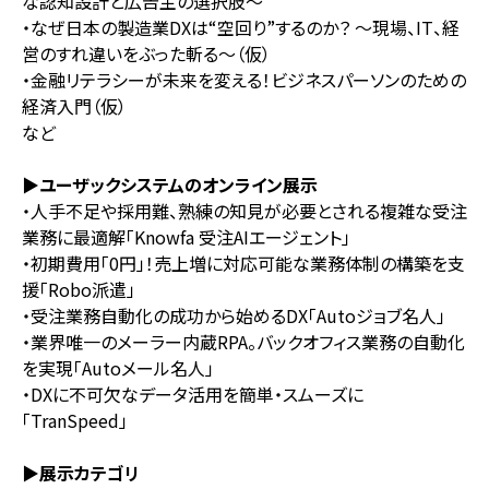
な認知設計と広告主の選択肢～
・なぜ日本の製造業DXは“空回り”するのか？ 〜現場、IT、経
営のすれ違いをぶった斬る〜（仮）
・金融リテラシーが未来を変える！ビジネスパーソンのための
経済入門（仮）
など
▶ユーザックシステムのオンライン展示
・人手不足や採用難、熟練の知見が必要とされる複雑な受注
業務に最適解「Knowfa 受注AIエージェント」
・初期費用「0円」！売上増に対応可能な業務体制の構築を支
援「Robo派遣」
・受注業務自動化の成功から始めるDX「Autoジョブ名人」
・業界唯一のメーラー内蔵RPA。バックオフィス業務の自動化
を実現「Autoメール名人」
・DXに不可欠なデータ活用を簡単・スムーズに
「TranSpeed」
▶展示カテゴリ