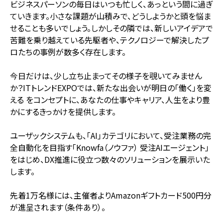
ビジネスパーソンの毎日はいつも忙しく、あっという間に過ぎ
ていきます。小さな課題が山積みで、どうしようかと頭を悩ま
せることも多いでしょう。しかしその隣では、新しいアイデアで
苦難を乗り越えている先駆者や、テクノロジーで解決したプ
ロたちの事例が数多く存在します。
今日だけは、少し立ち止まってその様子を覗いてみません
か？ITトレンドEXPOでは、新たな出会いが明日の「働く」を変
える をコンセプトに、あなたの仕事やキャリア、人生をより豊
かにするきっかけを提供します。
ユーザックシステムも、「AI」カテゴリにおいて、受注業務の完
全自動化を目指す「Knowfa（ノウファ） 受注AIエージェント」
をはじめ、DX推進に役立つ数々のソリューションを展示いた
します。
先着1万名様には、主催者よりAmazonギフトカード500円分
が進呈されます（条件あり）。