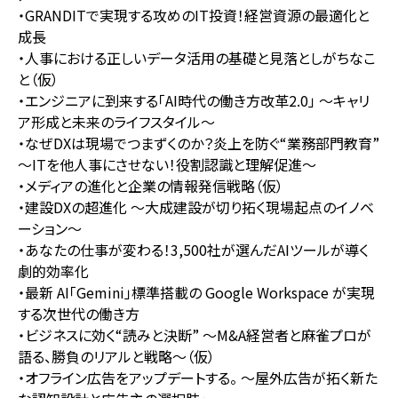
・GRANDITで実現する攻めのIT投資！経営資源の最適化と
成長
・人事における正しいデータ活用の基礎と見落としがちなこ
と（仮）
・エンジニアに到来する「AI時代の働き方改革2.0」 ～キャリ
ア形成と未来のライフスタイル～
・なぜDXは現場でつまずくのか？炎上を防ぐ“業務部門教育”
～ITを他人事にさせない！役割認識と理解促進～
・メディアの進化と企業の情報発信戦略（仮）
・建設DXの超進化 〜大成建設が切り拓く現場起点のイノベ
ーション〜
・あなたの仕事が変わる！3,500社が選んだAIツールが導く
劇的効率化
・最新 AI「Gemini」標準搭載の Google Workspace が実現
する次世代の働き方
・ビジネスに効く“読みと決断” ～M&A経営者と麻雀プロが
語る、勝負のリアルと戦略～（仮）
・オフライン広告をアップデートする。 ～屋外広告が拓く新た