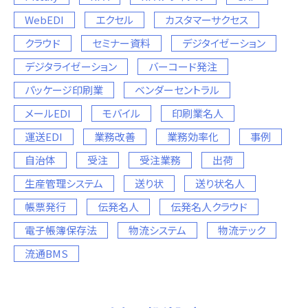
WebEDI
エクセル
カスタマーサクセス
クラウド
セミナー資料
デジタイゼーション
デジタライゼーション
バーコード発注
パッケージ印刷業
ベンダーセントラル
メールEDI
モバイル
印刷業名人
運送EDI
業務改善
業務効率化
事例
自治体
受注
受注業務
出荷
生産管理システム
送り状
送り状名人
帳票発行
伝発名人
伝発名人クラウド
電子帳簿保存法
物流システム
物流テック
流通BMS