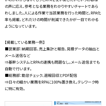
の声に応え、参考となる業務をわかりやすいチャートであら
わしました。人による作業で当該業務を行った時間と、
RPA
化
率も掲載、どれだけの時間が削減できたかが一目でわかる
ようになっています。
【掲載している業務一例】
■営業部：納期回答、売上集計と報告、見積データの抽出と
メール送信など
⇒基幹システムと
RPA
の連携も問題なし。メール送信までも
自動で行います。
■総務部：勤怠チェック、週報回収と
PDF
配信
⇒日々の細かい業務を
RPA
に
100%
置き換え。テレワーク時
に特に有効。