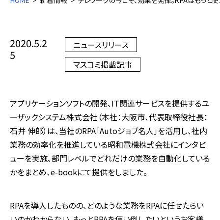
HOME
新着情報
テレワークの今こそ、効果を発揮。RPAはもっと使
2020.5.2
ニュースリリース
5
マスコミ掲載記事
アプリケーションソフトの開発、
IT
関連サービスを提供するユ
ーザックシステム株式会社（本社：大阪市、代表取締役社長：
石井 伸郎）は、当社の
RPA
「
Auto
ジョブ名人」を活用し、社内
業務の効率化を推進している昭和電機株式会社にインタビ
ューを実施、部門レベルでどれだけの業務を自動化している
かをまとめ、
e-book
にて提供をしました。
RPAを導入したものの、どのような業務を
RPA
に任せたらい
いのかわからない、もっと
RPA
を使い倒したいというお客様