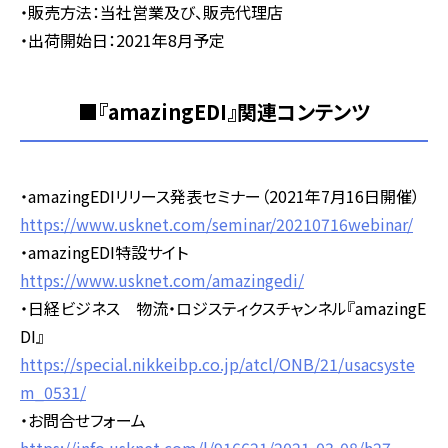
・販売方法：当社営業及び、販売代理店
・出荷開始日：
2021
年
8
月予定
■『amazingEDI』関連コンテンツ
・
amazingEDI
リリース発表セミナー（
2021
年
7
月
16
日開催）
https://www.usknet.com/seminar/20210716webinar/
・
amazingEDI
特設サイト
https://www.usknet.com/amazingedi/
・日経ビジネス 物流・ロジスティクスチャンネル『
amazingE
DI
』
https://special.nikkeibp.co.jp/atcl/ONB/21/usacsyste
m_0531/
・お問合せフォーム
https://info.usknet.com/l/916621/2021-03-08/h27