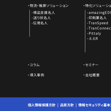
物流・帳票ソリューション
特化ソリューシ
検品支援名人
amazingED
送り状名人
印刷業名人
伝発名人
TranSpeed
TranConnec
Pittaly
ええR
コラム
セミナー
導入事例
会社概要
個人情報保護方針
品質方針
情報セキュリティ基本