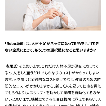
――「
Robo
派遣」は、人材不足がネックになって
RPA
を活用でき
ない企業にとって、もう
1
つの選択肢になると思いますか？
寺尾氏：
そう思います。これだけ人材不足が深刻になってく
ると、人を
1
人雇うだけでもかなりのコストがかかってしまい
ます。人を雇うと金銭的なコストだけでなく、教育のための時
間的なコストがかかりますから、新しく人を雇って仕事を覚え
てもらうよりも、スクリプトを動かして業務を自動化する方が
いいと思います。機械にできる仕事は機械に覚えてもらい、人
の代わりにやってもらうべきです。
Auto
ジョブ名人には独自