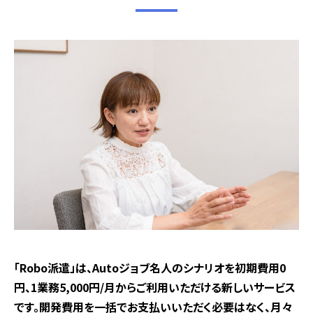
――「
Robo
派遣」は、
Auto
ジョブ名人のシナリオを初期費用
0
円、
1
業務
5,000
円
/
月からご利用いただける新しいサービス
です。開発費用を一括でお支払いいただく必要はなく、月々