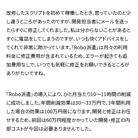
改修したスクリプトを初めて稼働したとき、思っていたのと少
し違うところがあったのですが、開発担当者にメールを送っ
たらすぐに修正してくれました。私は分からないことがあると
すぐに電話をしてしまうのですが、いつも快くアドバイスをし
てくれて非常に助かっています。「
Robo
派遣」は月々の利用
料金に修正費用が含まれているため、エラーが起きても追
加費用なしで、いつでも気軽に修正をお願いできるところが
ありがたいですね。
「
Robo
派遣」の導入により、ひと月当たり
10
～
11
時間の削減
に成功しました。年間削減効果は
30
〜
33
万円で、
3
年間利用
した場合の効果は
100
万円弱になります。開発と修正はお任
せするため、前回は
60
万円程度かかっていた開発・修正の内
部コストが今回は必要ありませんでした。