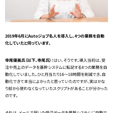
2019
年
6
月に
Auto
ジョブ名人を導入し、
4
つの業務を自動
化していたと伺っています。
寺尾優美氏（以下、寺尾氏）：
はい、そうです。導入当初は、受
注や売上のデータを基幹システムに転記する
4
つの業務を自
動化していました。ひと月当たり
16
〜
18
時間を削減でき、自
動化できて本当によかったと思っていたのですが、実はかな
り前から使わなくなっていたスクリプトがあることが分かった
のです。
それは、メールで届いた受注データを基幹システムに自動で