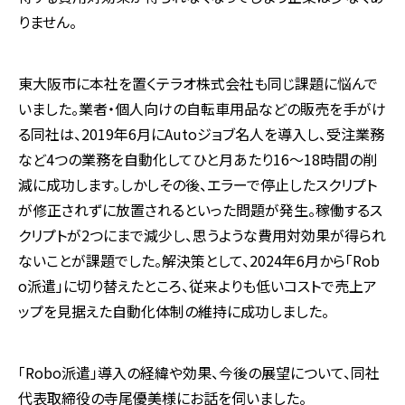
りません。
東大阪市に本社を置くテラオ株式会社も同じ課題に悩んで
いました。業者・個人向けの自転車用品などの販売を手がけ
る同社は、2019年
6
月に
Auto
ジョブ名人を導入し、受注業務
など
4
つの業務を自動化してひと月あたり
16
～
18
時間の削
減に成功します。しかしその後、エラーで停止したスクリプト
が修正されずに放置されるといった問題が発生。稼働するス
クリプトが
2
つにまで減少し、思うような費用対効果が得られ
ないことが課題でした。解決策として、
2024
年
6
月から「
Rob
o
派遣」に切り替えたところ、従来よりも低いコストで売上ア
ップを見据えた自動化体制の維持に成功しました。
「
Robo
派遣」導入の経緯や効果、今後の展望について、同社
代表取締役の寺尾優美様にお話を伺いました。