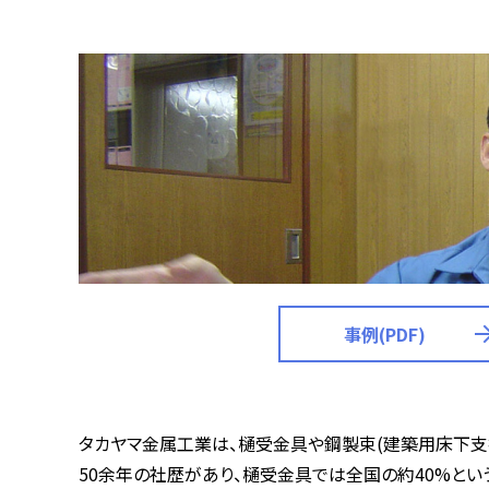
事例(PDF)
タカヤマ金属工業は、樋受金具や鋼製束(建築用床下支
50余年の社歴があり、樋受金具では全国の約40%とい