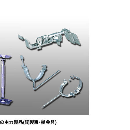
の主力製品(鋼製束・樋金具)