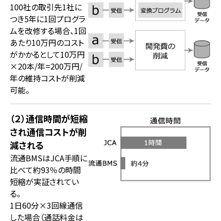
100社の取引先1社に
つき5年に1回プログラ
ムを改修する場合、1回
あたり10万円のコスト
がかかるとして10万円
×20本/年=
200万円/
年
の維持コストが削減
可能。
（２）通信時間が短縮
され通信コストが削
減される
流通BMSはJCA手順に
比べて
約93％の時間
短縮
が実証されてい
る。
1日60分×3回線通信
した場合（通話料金は