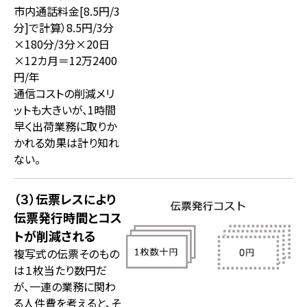
市内通話料金[8.5円/3
分]で計算）8.5円/3分
×180分/3分×20日
×12カ月＝12万2400
円/年
通信コストの削減メリ
ットも大きいが、1時間
早く出荷業務に取りか
かれる効果は計り知れ
ない。
（３）伝票レスにより
伝票発行時間とコス
トが削減される
複写式の伝票そのもの
は１枚当たり数円だ
が、一連の業務に関わ
る人件費を考えると、そ