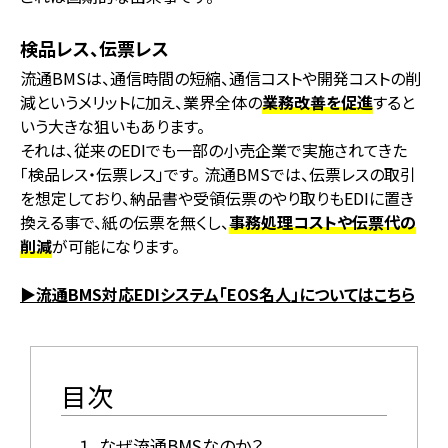
検品レス、伝票レス
流通BMSは、通信時間の短縮、通信コストや開発コストの削
減というメリットに加え、業界全体の
業務改善を促進
すると
いう大きな狙いもあります。
それは、従来のEDIでも一部の小売企業で実施されてきた
「検品レス・伝票レス」です。 流通BMSでは、伝票レスの取引
を想定しており、納品書や受領伝票のやり取りもEDIに置き
換える事で、紙の伝票を無くし、
事務処理コストや伝票代の
削減
が可能になります。
▶流通BMS対応EDIシステム「EOS名人」についてはこちら
目次
１. なぜ流通BMSなのか？