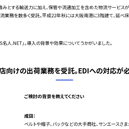
す。強みとする輸送力に加え、保管や流通加工を含めた物流サービス
流業務を数多く受託。平成22年秋には大阪南港に3階建て、延べ床面
OS名人.NET」。導入の背景や効果についてうかがいました。
店向けの出荷業務を受託。EDIへの対応が
―――ご検討の背景を教えてください
成田：
ベルトや帽子､バックなどの大手商社､サンエースさ