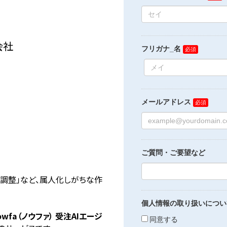
会社
の調整」など、属人化しがちな作
owfa（ノウファ） 受注AIエージ