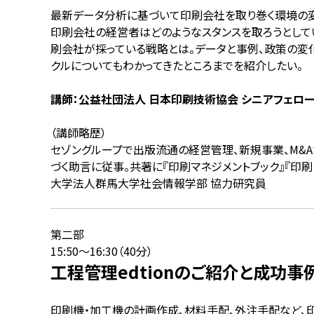
最新データ分析に基づいて印刷会社を取り巻く環境の変
印刷会社の経営者はどのようなスタンスを取ろうとして
刷会社が採っている戦略とは。データと事例、政策の変化
クルについてもわかってきたところまでを紹介したい。
講師：公益社団法人 日本印刷技術協会 シニアフェロー 
（講師略歴）
セゾングループで出版流通の経営管理、新規事業、M&Aな
づく助言に従事。​共著に『印刷マネジメントブック』『
大学法人群馬大学社会情報学部 協力研究員
第二部
15:50～16:30（40分）
工程管理edtionのご紹介と成功事
印刷機・加工機の計画作成、材料手配、外注手配など