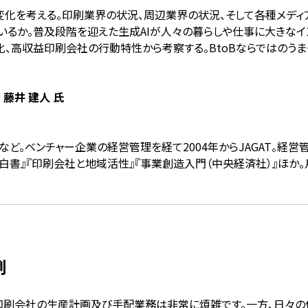
化を考える。印刷業界の状況、周辺業界の状況、そして各種メディ
いるか。普及段階を迎えた生成AIが人々の暮らしや仕事に大きな
、高収益印刷会社の行動特性から考察する。BtoBならではのうま
藤井 建人 氏
ど。ベンチャー企業の経営管理を経て2004年からJAGAT。経営
印刷白書』『印刷会社と地域活性』『事業創造入門（中央経済社）』ほ
例
、印刷会社の生産計画及び手配業務は非常に煩雑です。一方、日々