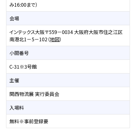
み16:00まで）
会場
インテックス大阪〒559－0034 大阪府大阪市住之江区
南港北1－5－102（
地図
）
小間番号
C-31※3号館
主催
関西物流展 実行委員会
入場料
無料※事前登録要