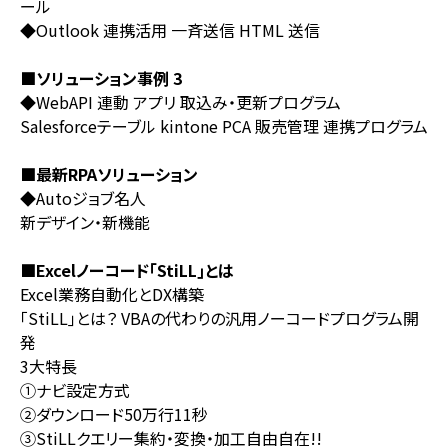
ール
◆Outlook 連携活用 一斉送信 HTML 送信
■ソリューション事例 3
◆WebAPI 連動 アプリ 取込み・更新プログラム
Salesforceテーブル kintone PCA 販売管理 連携プログラム
■最新RPAソリューション
◆Autoジョブ名人
新デザイン・新機能
■Excelノーコード｢StiLL｣とは
Excel業務自動化とDX構築
｢StiLL｣とは？ VBAの代わりの汎用ノーコードプログラム開
発
3大特長
①ナビ設定方式
②ダウンロード50万行11秒
③StiLLクエリー集約・変換・加工自由自在!!