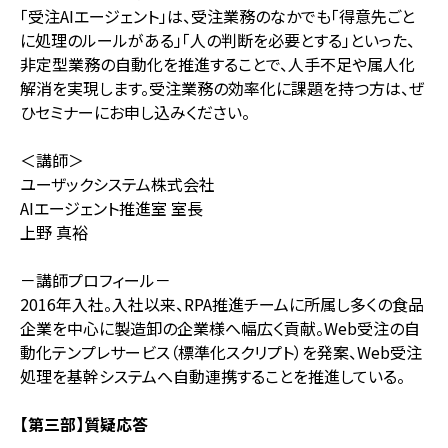
「受注AIエージェント」は、受注業務のなかでも「得意先ごと
に処理のルールがある」「人の判断を必要とする」といった、
非定型業務の自動化を推進することで、人手不足や属人化
解消を実現します。受注業務の効率化に課題を持つ方は、ぜ
ひセミナーにお申し込みください。
＜講師＞
ユーザックシステム株式会社
AIエージェント推進室 室長
上野 真裕
－講師プロフィール－
2016年入社。入社以来、RPA推進チームに所属し多くの食品
企業を中心に製造卸の企業様へ幅広く貢献。Web受注の自
動化テンプレサービス（標準化スクリプト）を発案、Web受注
処理を基幹システムへ自動連携することを推進している。
【第三部】質疑応答