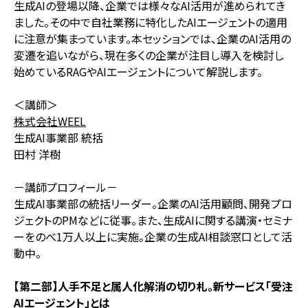
生成AIの登場以降、企業では様々なAI活用が進められてき
ました。その中で自社業務に特化したAIエージェントの適用
に注意が集まっています。本セッションでは、企業のAI活用の
変遷を追いながら、現在多くの企業が注目し導入を検討し
始めているRAGやAIエージェントについて解説します。
＜講師＞
株式会社WEEL
生成AI事業部 統括
田村 洋樹
－講師プロフィール－
生成AI事業部の統括リーダー。企業のAI活用顧問、開発プロ
ジェクトのPMなどに従事。また、生成AIに関する講演・セミナ
ーをのべ1万人以上に実施。企業の生成AI相談窓口として活
動中。
【第二部】人手不足と属人化解消の切り札。新サービス「受注
AIエージェント」とは