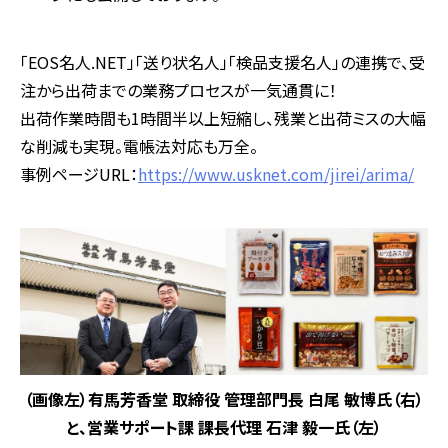
「EOS名人.NET」「送り状名人」「検品支援名人」の連携で、受
注から出荷までの業務プロセスが一気通貫に！
出荷作業時間も1時間半以上短縮し、残業と出荷ミスの大幅
な削減も実現。電帳法対応も万全。
事例ページURL：
https://www.usknet.com/jirei/arima/
（画像左）有馬芳香堂 取締役 管理部門長 白尾 敏博氏（右）
と、営業サポート課 課長代理 石津 毅一氏（左）