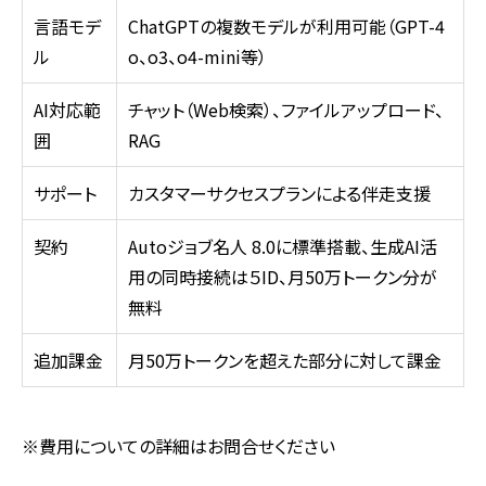
言語モデ
ChatGPTの複数モデルが利用可能（
GPT-4
ル
o
、
o3
、
o4-mini
等）
AI対応範
チャット（
Web
検索）、ファイルアップロード、
囲
RAG
サポート
カスタマーサクセスプランによる伴走支援
契約
Autoジョブ名人
8.0
に標準搭載、生成
AI
活
用の同時接続は５
ID
、月
50
万トークン分が
無料
追加課金
月
50
万トークンを超えた部分に対して課金
※費用についての詳細はお問合せください