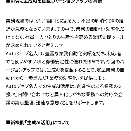
■
RPA
に生成
AI
を搭載、バージョンアップの背景
業務現場では、少子高齢化による人手不足の解消や
DX
の推
進が急務となっています。その中で、業務の自動化・効率化だ
けでなく、社員一人ひとりの生産性を高める業務支援ツール
が求められていると考えます。
Autoジョブ名人は、豊富な業務自動化実績を持ち、初心者
でも使いやすい
UI
と稼働安定性に優れた
RPA
です。今回のバ
ージョンアップでは、生成
AI
を搭載することで、定型業務の自
動化から一歩進んだ「業務の効率化」を提供します。
Autoジョブ名人での生成
AI
活用は、創造性のある業務の支
援、社内問い合わせなど属人化しがちな業務への対応や会
議の論点整理、迅速な意思決定をサポートします。
■
新機能「生成
AI
活用」について