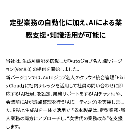
定型業務の自動化に加え、AIによる業
務支援・知識活用が可能に
当社は、
生成
AI
機能を搭載した
『Auto
ジョブ名人』新バージ
ョン（
Ver.8.0
）の提供を開始しました。
新バージョンでは、
Auto
ジョブ名人のクラウド統合管理「
Pixi
s Cloud
」に社内ナレッジを活用して社員の問い合わせに即
応する「
AI
社員」を設定、業務サポートをする「
AI
チャット」や、
会議前に
AI
が論点整理を行う「
AI
ミーティング」を実装しまし
た。
RPA
と生成
AI
を一体で活用できる本製品は、定型業務・属
人業務の両方にアプローチし、“次世代の業務改革”を支援
します。