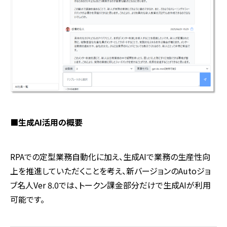
■生成
AI
活用の概要
RPAでの定型業務自動化に加え、生成
AI
で業務の生産性向
上を推進していただくことを考え、新バージョンの
Auto
ジョ
ブ名人
Ver 8.0
では、トークン課金部分だけで生成
AI
が利用
可能です。