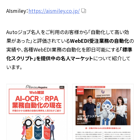
AIsmiley：
https://aismiley.co.jp/
Autoジョブ名人をご利用のお客様から「自動化して高い効
果があった」と評価されている
WebEDI受注業務の自動化
の
実績や、各種WebEDI業務の自動化を即日可能にする
「標準
化スクリプト」を提供中の名人マーケット
について紹介して
います。