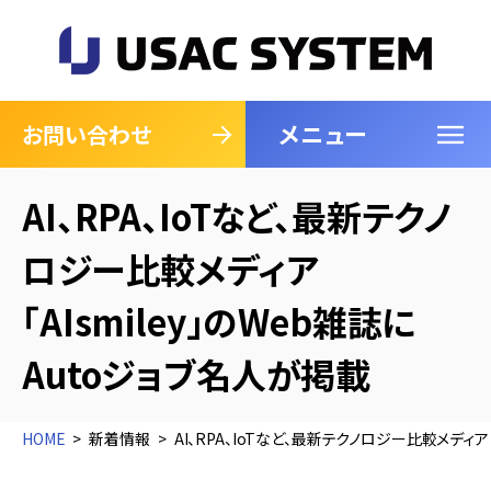
メニュー
閉じる
お問い合わせ
AI、RPA、IoTなど、最新テクノ
ロジー比較メディア
「AIsmiley」のWeb雑誌に
Autoジョブ名人が掲載
HOME
新着情報
AI、RPA、IoTなど、最新テクノロジー比較メディア「