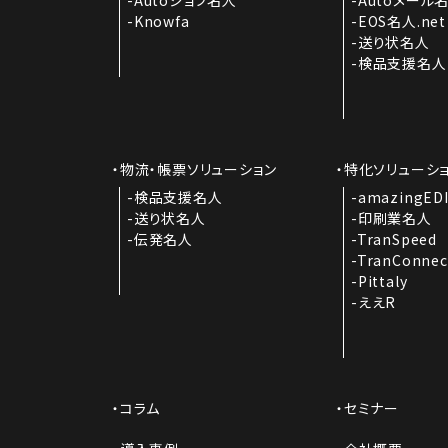
Knowfa
EOS名人.net
送り状名人
検品支援名人
物流・帳票ソリューション
特化ソリューシ
検品支援名人
amazingED
送り状名人
印刷業名人
伝発名人
TranSpeed
TranConnec
Pittaly
ええR
コラム
セミナー