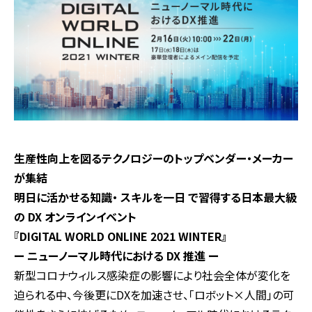
生産性向上を図るテクノロジーのトップベンダー・メーカー
が集結
明日に活かせる知識・ スキルを一日 で習得する
日本最大級
の
DX
オンラインイベント
『
DIGITAL WORLD ONLINE 2021 WINTER
』
ー ニューノーマル時代における
DX
推進 ー
新型コロナウィルス感染症の影響により社会全体が変化を
迫られる中、今後更に
DX
を加速させ、「ロボット×人間」の可