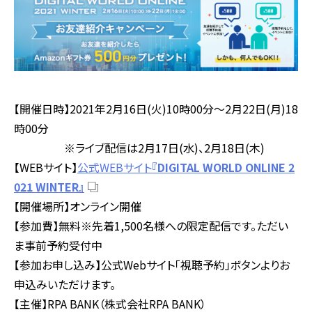
【開催日時】
2021
年
2
月
16
日
(
火
)10
時
00
分～
2
月
22
日
(
月
)18
時
00
分
※
ライブ配信は
2
月
17
日
(
水
)
、
2
月
18
日
(
木
)
【
WEB
サイト】
公式WEBサイト
『DIGITAL WORLD ONLINE 2
021 WINTER
』
【開催場所】オンライン開催
【参加費】無料※先着
1,500
名様への限定配信です。ただい
ま事前予約受付中
【参加お申し込み】公式
Web
サイト「視聴予約」ボタンよりお
申込みいただけます。
【主催】
RPA BANK
（株式会社
RPA BANK
）